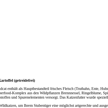
artoffel (getreidefrei)
cat enthält als Hauptbestandteil frisches Fleisch (
Truthahn, Ente, Huh
food-Komplex aus den Wildpflanzen Brennnessel, Ringelblume, Spiru
stoffen und Spurenelementen versorgt. Das Katzenfutter wurde speziell 
 Wildkatzen, um Ihrem Stubentiger eine möglichst artgerechte und ausg