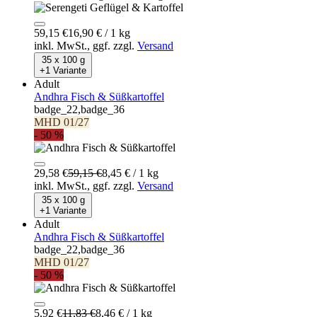
59,15 €
16,90 € / 1 kg
inkl. MwSt.,
ggf. zzgl.
Versand
35 x 100 g
+1 Variante
Adult
Andhra Fisch & Süßkartoffel
badge_22,badge_36
MHD 01/27
- 50 %
29,58 €
59,15 €
8,45 € / 1 kg
inkl. MwSt.,
ggf. zzgl.
Versand
35 x 100 g
+1 Variante
Adult
Andhra Fisch & Süßkartoffel
badge_22,badge_36
MHD 01/27
- 50 %
5,92 €
11,83 €
8,46 € / 1 kg