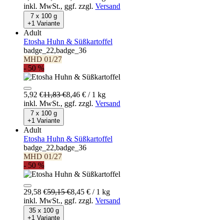
inkl. MwSt.,
ggf. zzgl.
Versand
7 x 100 g
+1 Variante
Adult
Etosha Huhn & Süßkartoffel
badge_22,badge_36
MHD 01/27
- 50 %
5,92 €
11,83 €
8,46 € / 1 kg
inkl. MwSt.,
ggf. zzgl.
Versand
7 x 100 g
+1 Variante
Adult
Etosha Huhn & Süßkartoffel
badge_22,badge_36
MHD 01/27
- 50 %
29,58 €
59,15 €
8,45 € / 1 kg
inkl. MwSt.,
ggf. zzgl.
Versand
35 x 100 g
+1 Variante