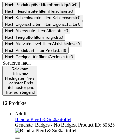
Nach Produktgröße filtern
Produktgröße
0
Nach Fleischsorte filtern
Fleischsorte
0
Nach Kohlenhydrate filtern
Kohlenhydrate
0
Nach Eigenschaften filtern
Eigenschaften
0
Nach Altersstufe filtern
Altersstufe
0
Nach Tiergröße filtern
Tiergröße
0
Nach Aktivitätslevel filtern
Aktivitätslevel
0
Nach Produktart filtern
Produktart
0
Nach Geeignet für filtern
Geeignet für
0
Sortieren nach
Relevanz
Relevanz
Niedrigster Preis
Höchster Preis
Titel absteigend
Titel aufsteigend
12
Produkte
Adult
Bhadra Pferd & Süßkartoffel
Generate_Badges - No Badges. Product ID: 50525